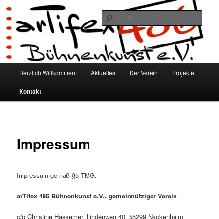
Zum
Bühnenkunst e.V.
Inhalt
Such
wechseln
Artifex 486
Hauptmenü
Herzlich Willkommen!
Aktuelles
Der Verein
Projekte
Kontakt
Impressum
Impressum gemäß §5 TMG:
arTifex 486 Bühnenkunst e.V., gemeinnütziger Verein
c/o Christine Hassemer, Lindenweg 40, 55299 Nackenheim