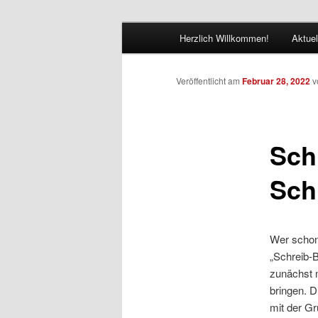
Zum
Hauptmenü
Bühnenkunst e.V.
Herzlich Willkommen!
Aktuel
Inhalt
wechseln
Artifex 486
Veröffentlicht am
Februar 28, 2022
v
Sch
Sch
Wer schon 
„Schreib-
zunächst 
bringen. D
mit der G