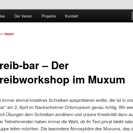
les
Der Verein
Projekte
Kontakt
on
Henri
reib-bar – Der
reibworkshop im Muxum
immer einmal kreatives Schreiben ausprobieren wollte, der ist in un
Bar“ am 2. April im Nackenheimer Ortsmuseum genau richtig. Wir we
mit Übungen dem Schreiben annähern und unsere Kreativität dann au
ie Teilnehmenden haben immer die Wahl, ob ihr Text privat bleibt oder
ruppe teilen möchten. Die besondere Atmosphäre des Muxums, das a