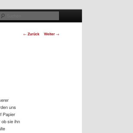
Suchen
Beitrags-
←
Zurück
Weiter
→
Navigation
serer
rden uns
f Papier
 ob sie ihn
lte