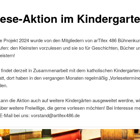
lese-Aktion im Kindergart
 Projekt 2024 wurde von den Mitgliedern von arTifex 486 Bühnenkuns
fen: den Kleinsten vorzulesen und sie so für Geschichten, Bücher u
eistern!
 findet derzeit in Zusammenarbeit mit dem katholischen Kindergarten
tt, dort haben in den vergangen Monaten regelmäßig „Vorlesetermin
den.
kann die Aktion auch auf weitere Kindergärten ausgeweitet werdne, wi
ber weitere Freiwillige, die gerne vorlesen möchten! Bei Interesse m
E-Mail bei uns: vorstand@artifex486.de