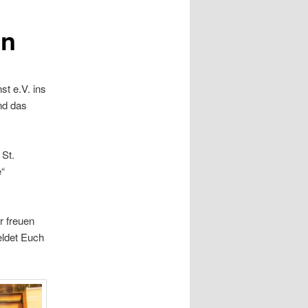
en
t e.V. ins
nd das
 St.
e“
r freuen
eldet Euch