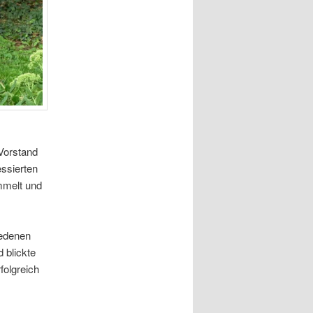
Vorstand
essierten
mmelt und
iedenen
 blickte
folgreich