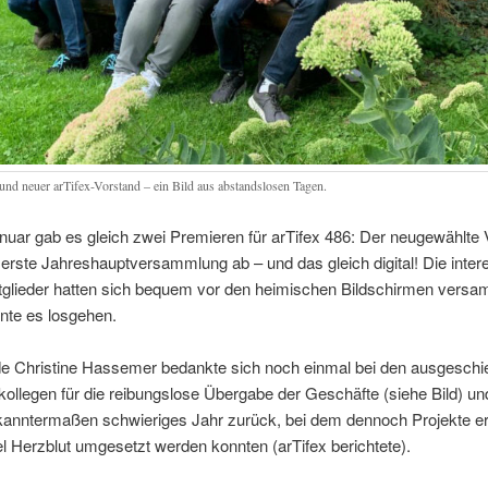
 und neuer arTifex-Vorstand – ein Bild aus abstandslosen Tagen.
uar gab es gleich zwei Premieren für arTifex 486: Der neugewählte 
e erste Jahreshauptversammlung ab – und das gleich digital! Die inter
itglieder hatten sich bequem vor den heimischen Bildschirmen versa
nte es losgehen.
de Christine Hassemer bedankte sich noch einmal bei den ausgesch
ollegen für die reibungslose Übergabe der Geschäfte (siehe Bild) und
kanntermaßen schwieriges Jahr zurück, bei dem dennoch Projekte er
el Herzblut umgesetzt werden konnten (arTifex berichtete).