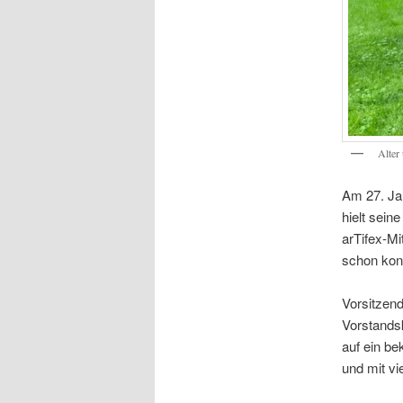
Alter
Am 27. Jan
hielt sein
arTifex-M
schon kon
Vorsitzen
Vorstandsk
auf ein be
und mit vi