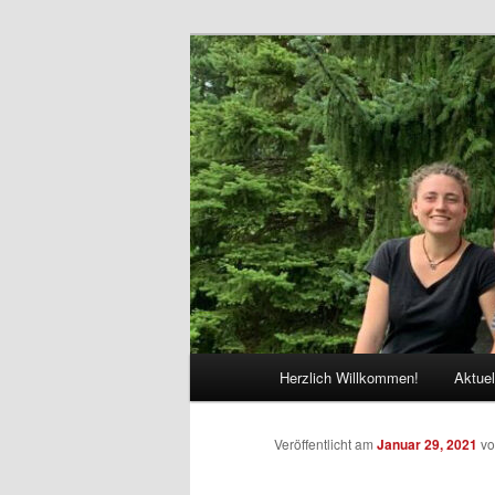
Zum
Bühnenkunst e.V.
Inhalt
wechseln
Artifex 486
Hauptmenü
Herzlich Willkommen!
Aktuel
Veröffentlicht am
Januar 29, 2021
v