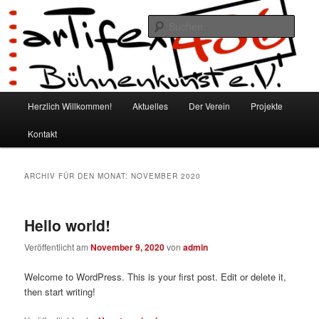
Zum
Zum
Bühnenkunst e.V.
Inhalt
sekundären
Such
wechseln
Inhalt
wechseln
Artifex 486
Hauptmenü
Herzlich Willkommen!
Aktuelles
Der Verein
Projekte
Kontakt
ARCHIV FÜR DEN MONAT:
NOVEMBER 2020
Hello world!
Veröffentlicht am
November 9, 2020
von
admin
Welcome to WordPress. This is your first post. Edit or delete it,
then start writing!