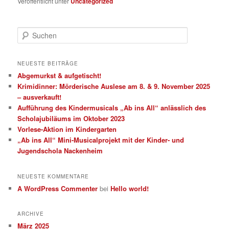
Veröffentlicht unter
Uncategorized
S
u
c
h
NEUESTE BEITRÄGE
e
Abgemurkst & aufgetischt!
n
Krimidinner: Mörderische Auslese am 8. & 9. November 2025
– ausverkauft!
Aufführung des Kindermusicals „Ab ins All“ anlässlich des
Scholajubiläums im Oktober 2023
Vorlese-Aktion im Kindergarten
„Ab ins All“ Mini-Musicalprojekt mit der Kinder- und
Jugendschola Nackenheim
NEUESTE KOMMENTARE
A WordPress Commenter
bei
Hello world!
ARCHIVE
März 2025